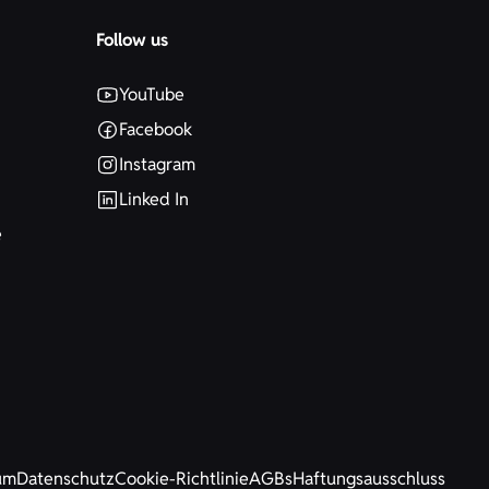
Follow us
YouTube
Facebook
n
Instagram
Linked In
e
um
Datenschutz
Cookie-Richtlinie
AGBs
Haftungsausschluss