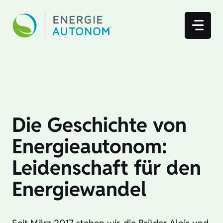
Zum
Inhalt
springen
Die Geschichte von
Energieautonom:
Leidenschaft für den
Energiewandel
Seit März 2017 stehen wir, die Brüder Alois und