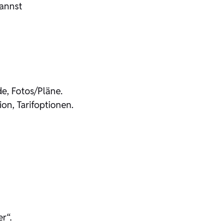
kannst
e, Fotos/Pläne.
on, Tarifoptionen.
r“.