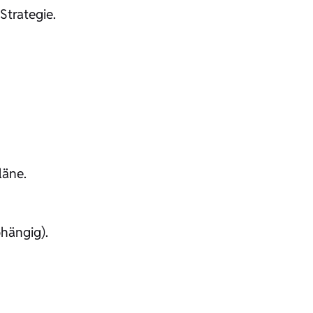
Strategie.
läne.
hängig).