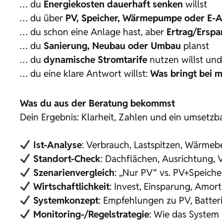
… du
Energiekosten dauerhaft senken
willst
… du über
PV, Speicher, Wärmepumpe oder E-
… du schon eine Anlage hast, aber
Ertrag/Erspa
… du
Sanierung, Neubau oder Umbau
planst
… du
dynamische Stromtarife
nutzen willst und
… du eine klare Antwort willst:
Was bringt bei m
Was du aus der Beratung bekommst
Dein Ergebnis: Klarheit, Zahlen und ein umsetzb
Ist-Analyse
: Verbrauch, Lastspitzen, Wärmeb
Standort-Check
: Dachflächen, Ausrichtung, 
Szenarienvergleich
: „Nur PV“ vs. PV+Speich
Wirtschaftlichkeit
: Invest, Einsparung, Amort
Systemkonzept
: Empfehlungen zu PV, Batter
Monitoring-/Regelstrategie
: Wie das System i